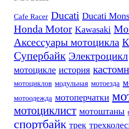
Ducati
Ducati Mons
Cafe Racer
Honda Motor
Mo
Kawasaki
Аксессуары мотоцикла
Супербайк
Электроцикл
кастом
мотоцикле
история
м
мотоциклов
модульная
мотоезда
мо
мотоперчатки
мотоодежда
мотоциклист
мотоштаны
спортбайк
трек
трехколе