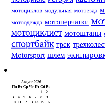
м
мотоциклов
модульная
мотоезда
мо
мотоперчатки
мотоодежда
мотоциклист
мотоштаны
спортбайк
трек
трехколе
экипиров
Motorsport
шлем
Август 2026
Пн
Вт
Ср
Чт
Пт
Сб
Вс
1
2
3
4
5
6
7
8
9
10
11
12
13
14
15
16