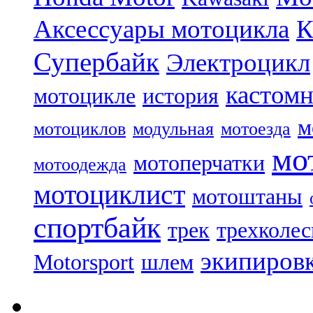
Аксессуары мотоцикла
Супербайк
Электроцикл
кастом
мотоцикле
история
м
мотоциклов
модульная
мотоезда
мо
мотоперчатки
мотоодежда
мотоциклист
мотоштаны
спортбайк
трек
трехколе
экипиров
Motorsport
шлем