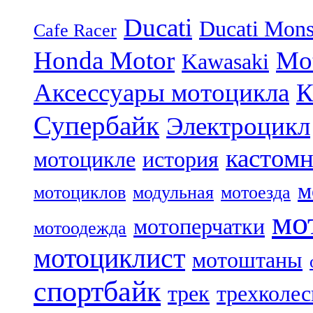
Ducati
Ducati Mons
Cafe Racer
Honda Motor
Mo
Kawasaki
Аксессуары мотоцикла
Супербайк
Электроцикл
кастом
мотоцикле
история
м
мотоциклов
модульная
мотоезда
мо
мотоперчатки
мотоодежда
мотоциклист
мотоштаны
спортбайк
трек
трехколе