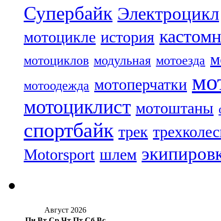
Супербайк
Электроцикл
кастом
мотоцикле
история
м
мотоциклов
модульная
мотоезда
мо
мотоперчатки
мотоодежда
мотоциклист
мотоштаны
спортбайк
трек
трехколе
экипиров
Motorsport
шлем
Август 2026
Пн
Вт
Ср
Чт
Пт
Сб
Вс