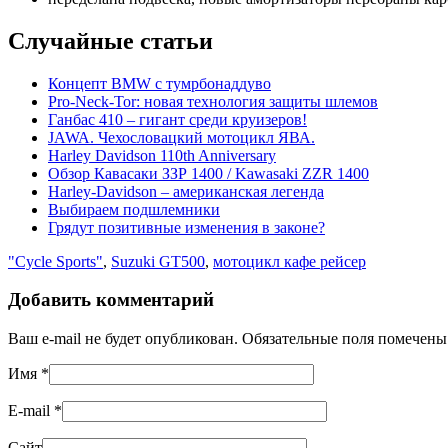
Случайные статьи
Концепт BMW с тумрбонаддуво
Pro-Neck-Tor: новая технология защиты шлемов
Ганбас 410 – гигант среди круизеров!
JAWA. Чехословацкий мотоцикл ЯВА.
Harley Davidson 110th Anniversary
Обзор Кавасаки ЗЗР 1400 / Kawasaki ZZR 1400
Harley-Davidson – американская легенда
Выбираем подшлемники
Грядут позитивные изменения в законе?
"Cycle Sports"
,
Suzuki GT500
,
мотоцикл кафе рейсер
Добавить комментарий
Ваш e-mail не будет опубликован. Обязательные поля помечен
Имя
*
E-mail
*
Сайт