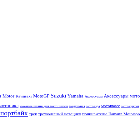
Suzuki
a Motor
MotoGP
Yamaha
Аксессуары мото
Kawasaki
Аксессуары
мотоцикл
мотокросс
кожаные штаны для мотоциклов
модульная
мотоезда
мотокуртки
спортбайк
трек
трехколесный мотоцикл
тюнинг-ателье Hamann Motorspo