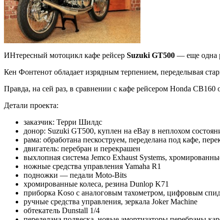
ИНтересный мотоцикл кафе рейсер
Suzuki GT500
— еще одна 
Кен Фонтенот обладает изрядным терпением, переделывая ста
Правда, на сей раз, в сравнении с кафе рейсером Honda CB160 
Детали проекта:
заказчик: Терри Шилдс
донор: Suzuki GT500, куплен на eBay в неплохом состоян
рама: обработана пескоструем, переделана под кафе, пе
двигатель: перебран и перекрашен
выхлопная система Jemco Exhaust Systems, хромированны
ножные средства управления Yamaha R1
подножки — педали Moto-Bits
хромированные колеса, резина Dunlop K71
приборка Koso с аналоговым тахометром, цифровым спи
ручные средства управления, зеркала Joker Machine
обтекатель Dunstall 1/4
переделана подвеска, новые амортизаторы перебраны к