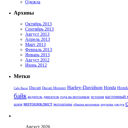
Одежда
Архивы
Октябрь 2013
Сентябрь 2013
Август 2013
Апрель 2013
Март 2013
Февраль 2013
Январь 2013
Август 2012
Июнь 2012
Метки
Harley-Davidson
Honda
Ducati
Hond
Ducati Monster
Cafe Racer
байк
кастомный 
водитель
двигатель
езда на мотоцикле
история
мотоциклист
шлем
мотоштаны
обкатка мотоцикла
перчатки для рук
Август 2026