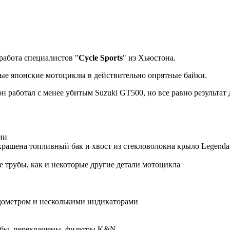
работа специалистов "
Cycle Sports
" из Хьюстона.
рые японские мотоциклы в действительно опрятные байки.
он работал с менее убитым Suzuki GT500, но все равно результат
ии
рекрашена топливный бак и хвост из стекловолокна крыло Legend
е трубы, как и некоторые другие детали мотоцикла
дометром и несколькими индикаторами
арбы, перекрашены, фильтры K&N