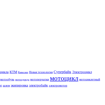
Супербайк
цикла
КТМ
Электроцикл
Новая технология
Кавасаки
мотоцикл
мотообувь
мотоперчатки
мотоциклетный
мотоодежда
экипировка
электробайк
rt
шлем
электромотор