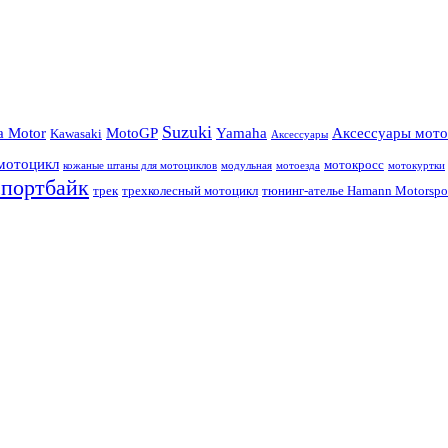
Suzuki
a Motor
MotoGP
Yamaha
Аксессуары мото
Kawasaki
Аксессуары
мотоцикл
мотокросс
кожаные штаны для мотоциклов
модульная
мотоезда
мотокуртки
спортбайк
трек
трехколесный мотоцикл
тюнинг-ателье Hamann Motorspo