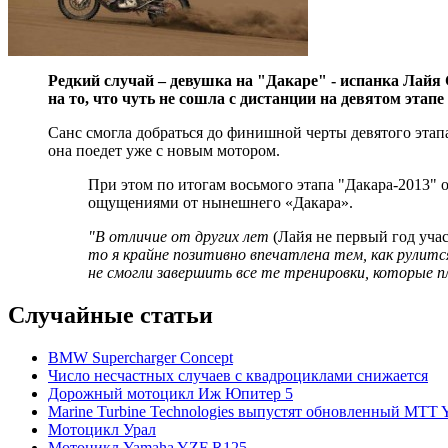
Редкий случай – девушка на "Дакаре" - испанка Лайя С
на то, что чуть не сошла с дистанции на девятом этапе
Санс смогла добраться до финишной черты девятого этап
она поедет уже с новым мотором.
При этом по итогам восьмого этапа "Дакара-2013" 
ощущениями от нынешнего «Дакара».
"В отличие от других лет
(Лайя не первый год учас
то я крайне позитивно впечатлена тем, как рулит
не смогли завершить все те тренировки, которые п
Случайные статьи
BMW Supercharger Concept
Число несчастных случаев с квадроциклами снижается
Дорожный мотоцикл Иж Юпитер 5
Marine Turbine Technologies выпустят обновленный MTT
Мотоцикл Урал
Мотоцикл Yamaha YZF R125