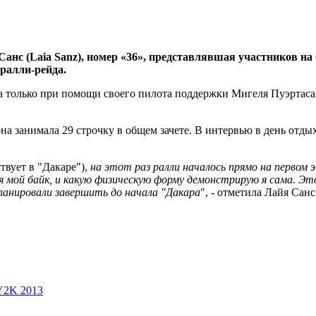
анс (Laia Sanz), номер «36», представлявшая участников на 
 ралли-рейда.
а только при помощи своего пилота поддержки Мигеля Пуэртаса
она занимала 29 строчку в общем зачете. В интервью в день отд
твует в "Дакаре"),
на этот раз ралли началось прямо на первом 
ся мой байк, и какую физическую форму демонстрирую я сама. Э
ланировали завершить до начала "Дакара
", - отметила Лайя Санс
 Y2K 2013