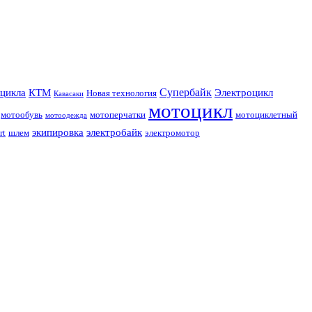
Супербайк
цикла
КТМ
Электроцикл
Новая технология
Кавасаки
мотоцикл
мотообувь
мотоперчатки
мотоциклетный
мотоодежда
экипировка
электробайк
rt
шлем
электромотор