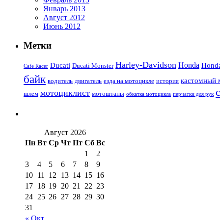
Январь 2013
Август 2012
Июнь 2012
Метки
Harley-Davidson
Honda
Ducati
Hond
Ducati Monster
Cafe Racer
байк
кастомный 
водитель
двигатель
езда на мотоцикле
история
мотоциклист
шлем
мотоштаны
обкатка мотоцикла
перчатки для рук
Август 2026
Пн
Вт
Ср
Чт
Пт
Сб
Вс
1
2
3
4
5
6
7
8
9
10
11
12
13
14
15
16
17
18
19
20
21
22
23
24
25
26
27
28
29
30
31
« Окт