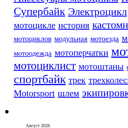
Супербайк
Электроцикл
кастом
мотоцикле
история
м
мотоциклов
модульная
мотоезда
мо
мотоперчатки
мотоодежда
мотоциклист
мотоштаны
спортбайк
трек
трехколе
экипиров
Motorsport
шлем
Август 2026