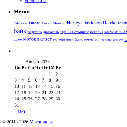
Июнь 2012
Метки
Harley-Davidson
Honda
Ducati
Hond
Ducati Monster
Cafe Racer
байк
кастомный 
водитель
двигатель
езда на мотоцикле
история
мотоциклист
шлем
мотоштаны
обкатка мотоцикла
перчатки для рук
Август 2026
Пн
Вт
Ср
Чт
Пт
Сб
Вс
1
2
3
4
5
6
7
8
9
10
11
12
13
14
15
16
17
18
19
20
21
22
23
24
25
26
27
28
29
30
31
« Окт
© 2011 - 2026
Мотоциклы