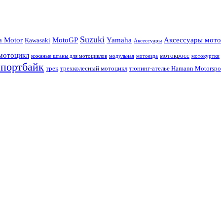
Suzuki
a Motor
MotoGP
Yamaha
Аксессуары мото
Kawasaki
Аксессуары
мотоцикл
мотокросс
кожаные штаны для мотоциклов
модульная
мотоезда
мотокуртки
спортбайк
трек
трехколесный мотоцикл
тюнинг-ателье Hamann Motorspo