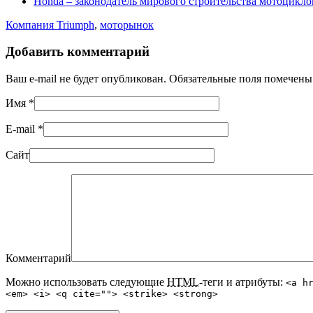
Honda – законодатель мирового строительства мотоцикло
Компания Triumph
,
моторынок
Добавить комментарий
Ваш e-mail не будет опубликован. Обязательные поля помечен
Имя
*
E-mail
*
Сайт
Комментарий
Можно использовать следующие
HTML
-теги и атрибуты:
<a h
<em> <i> <q cite=""> <strike> <strong>