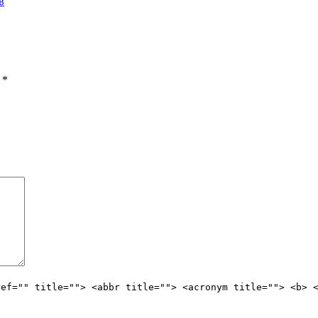
в
ы
*
ref="" title=""> <abbr title=""> <acronym title=""> <b> 