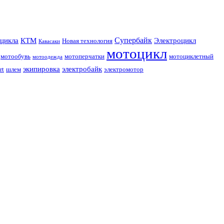
Супербайк
цикла
КТМ
Электроцикл
Новая технология
Кавасаки
мотоцикл
мотообувь
мотоперчатки
мотоциклетный
мотоодежда
экипировка
электробайк
rt
шлем
электромотор