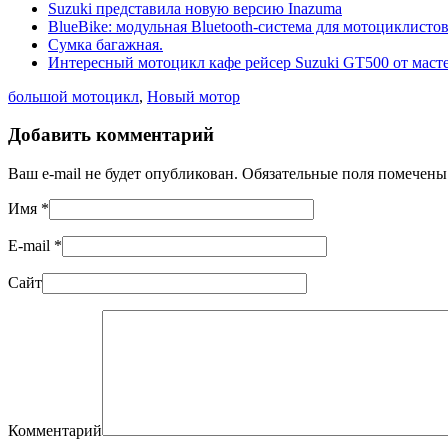
Suzuki представила новую версию Inazuma
BlueBike: модульная Bluetooth-система для мотоциклисто
Сумка багажная.
Интересный мотоцикл кафе рейсер Suzuki GT500 от масте
большой мотоцикл
,
Новый мотор
Добавить комментарий
Ваш e-mail не будет опубликован. Обязательные поля помечен
Имя
*
E-mail
*
Сайт
Комментарий