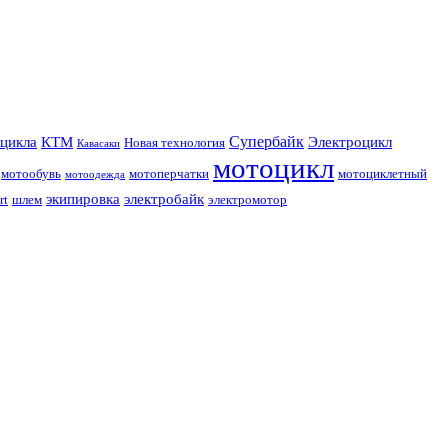
Супербайк
цикла
КТМ
Электроцикл
Новая технология
Кавасаки
мотоцикл
мотообувь
мотоперчатки
мотоциклетный
мотоодежда
экипировка
электробайк
rt
шлем
электромотор