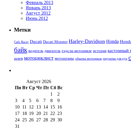
Февраль 2013
Январь 2013
Август 2012
Июнь 2012
Метки
Harley-Davidson
Honda
Ducati
Hond
Ducati Monster
Cafe Racer
байк
кастомный 
водитель
двигатель
езда на мотоцикле
история
мотоциклист
шлем
мотоштаны
обкатка мотоцикла
перчатки для рук
Август 2026
Пн
Вт
Ср
Чт
Пт
Сб
Вс
1
2
3
4
5
6
7
8
9
10
11
12
13
14
15
16
17
18
19
20
21
22
23
24
25
26
27
28
29
30
31