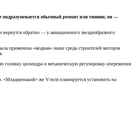
не подразумевается обычный ремонт или тюнинг, он —
и вернутся обратно — у авиационного звездообразного
 была применена «модная» ныне среди строителей моторов
я.
дую головку цилиндра и механическую регулировку опережения
о. «Младшенький» же V-twin планируется установить на