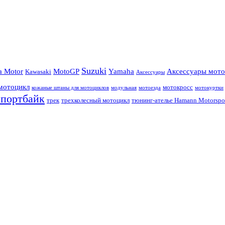
Suzuki
a Motor
MotoGP
Yamaha
Аксессуары мото
Kawasaki
Аксессуары
мотоцикл
мотокросс
кожаные штаны для мотоциклов
модульная
мотоезда
мотокуртки
спортбайк
трек
трехколесный мотоцикл
тюнинг-ателье Hamann Motorspo