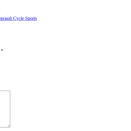
в
рской Cycle Sports
ы
*