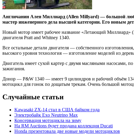
Англичанин Ален Миллиард (Allen Millyard) — большой люби
мастер инженерного дела высшей категории. Его новым дет
Новый мотор имеет рабочее название «Летающий Миллиард» (Fl
двигателя Pratt and Whitney 1340.
Все остальные детали двигателя — собственного изготовления
высокого уровня технология — изготовление моделей из дерев
Двигатель имеет сухой картер с двумя масляными насосами, п
зажигания.
Донор — P&W 1340 — имеет 9 цилиндров и рабочий объём 1344 
мотоцикл для гонок по дощатым трекам. Очень большой мотоци
Случайные статьи
Kawasaki ZX-14 стал в США байком года
Электробайк Exo Neutrino Max
Консервация мотоцикла на зиму
На RM Auctions будет продана коллекция Ducati
Honda презентовала две новые модели мотоциклов