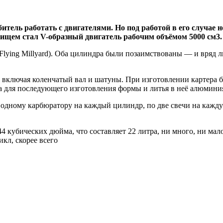
тель работать с двигателями. Но под работой в его случае 
ищем стал V-образный двигатель рабочим объёмом 5000 см3.
ying Millyard). Оба цилиндра были позаимствованы — и вряд л
, включая коленчатый вал и шатуны. При изготовлении картера
а для последующего изготовления формы и литья в неё алюмини
о одному карбюратору на каждый цилиндр, по две свечи на каж
кубических дюйма, что составляет 22 литра, ни много, ни мал
кл, скорее всего